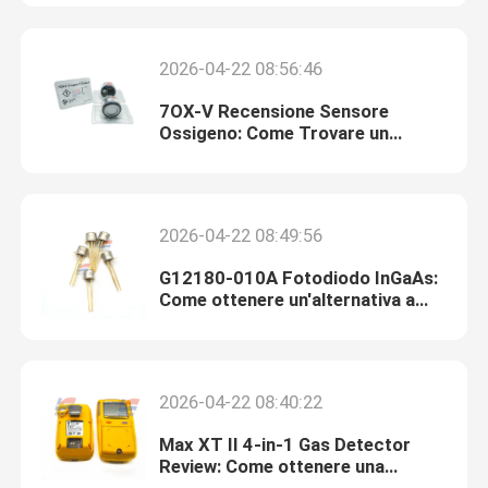
Su di noi
2026-04-22 08:56:46
7OX-V Recensione Sensore
Visita alla fabbrica
Ossigeno: Come Trovare un
Sostituto Conveniente per il Tuo
Dispositivo
Controllo della qualità
2026-04-22 08:49:56
Contattaci
G12180-010A Fotodiodo InGaAs:
Come ottenere un'alternativa a
basso costo per il monitoraggio
Notizie
laser ad alte prestazioni?
2026-04-22 08:40:22
Casi
Max XT II 4-in-1 Gas Detector
Review: Come ottenere una
Sensore ad ossigeno e gas
protezione di sicurezza di livello