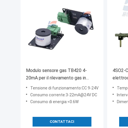
Modulo sensore gas TB420 4-
4SO2-C
20mA per il rilevamento gas in
elettro
ambienti interni ed esterni
Per il g
Tensione di funzionamento:CC 9-24V
Tempo
nell'aria
Consumo corrente:3-22mA@24V DC
Interv
Consumo di energia:<0.6W
Dimensi
CONTATTACI