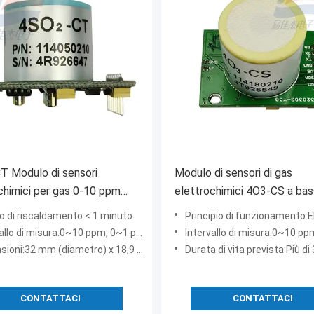
T Modulo di sensori
Modulo di sensori di gas
chimici per gas 0-10 ppm
elettrochimici 4O3-CS a ba
as di anidride solforosa
consumo energetico
 di riscaldamento:< 1 minuto
Principio di funzionamento:Elettrochimico a 
allo di misura:0~10 ppm, 0~1 ppm
Intervallo di misura:0~10 ppm,
oni:32 mm (diametro) x 18,9 mm (altezza)
Durata di vita prevista:Più di 
CONTATTACI
CONTATTACI