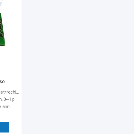
sso
tre elettrodi
 0~1 ppm
3 anni