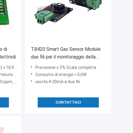
o di
TB420 Smart Gas Sensor Module
lettrodi
due fili per il monitoraggio della
sicurezza del gas
m (altezza)
Precisione:± 5% Scala completa
 minuto
Consumo di energia:< 0,6W
, 0~1 ppm
uscita:4-20mA a due fili
CONTATTACI