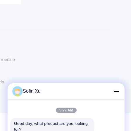
a medico
odo
Sofin Xu
5:22 AM
Good day, what product are you looking 
for?