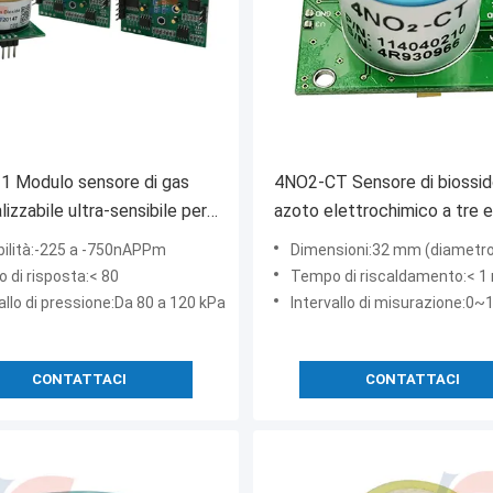
1 Modulo sensore di gas
4NO2-CT Sensore di biossid
izzabile ultra-sensibile per
azoto elettrochimico a tre e
rato rilevamento dei gas
bilità:-225 a -750nAPPm
Dimensioni:32 mm (diametro) × 18,9 m
 di risposta:< 80
Tempo di riscaldamento:< 1
allo di pressione:Da 80 a 120 kPa
Intervallo di misurazione:0~10 ppm
CONTATTACI
CONTATTACI