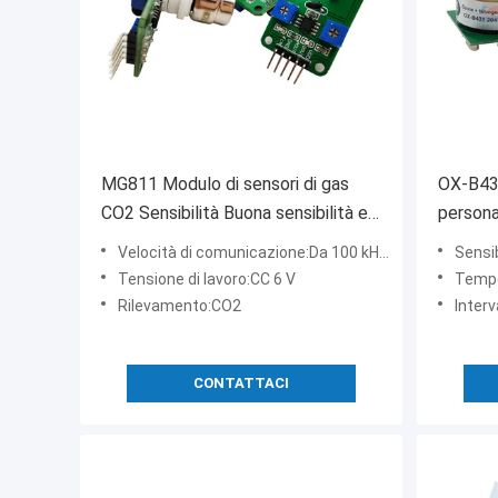
MG811 Modulo di sensori di gas
OX-B43
CO2 Sensibilità Buona sensibilità e
personal
selettività al CO2
un accu
Velocità di comunicazione:Da 100 kHz a 3,4 MHz
Sensi
Tensione di lavoro:CC 6 V
Tempo
Rilevamento:CO2
Interv
CONTATTACI