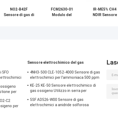
NO2-B42F
FCM2630-01
IR-ME5% CH4
Sensore di gas di
Modulo del
NDIR Sensore
anidride azotata
sensore dei gas
infrarosso di g
20 ppm 4-
refrigeranti
CH4 a potenza
elettrodo Nuovo
Compact
ultra bassa 80k
Embedded
Las
Sensore elettrochimico del gas
ci 5FO
4NH3-500 CLE-1052-4000 Sensore di gas
ettrochimici
elettrochimici per l'ammoniaca 500 ppm
in aria
KE-25 KE-50 Sensore elettrochimico di
'ossigeno
gas ossigeno Utilizzo in serra per
stione per
refrigerazione
5SF AD526-W00 Sensore di gas
 O2-C2
elettrochimici a anidride solforosa
ssigeno per
2000ppm Serie 5
di vita