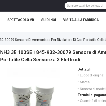
I
SPETTACOLO VR
SU DI NOI
VISITA ALLA FABBRICA
2-30079 Sensore Di Ammoniaca Per Rivelatore Di Gas Portatile Cella S
NH3 3E 100SE 1845-932-30079 Sensore di Ammo
Portatile Cella Sensore a 3 Elettrodi
Dettagli:
Luogo di origine:
Marca:
Numero di modell
Termini di pagame
Quantità di ordin