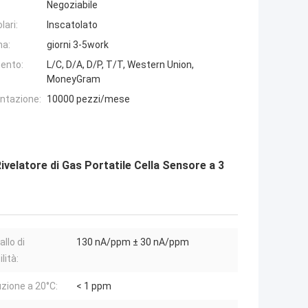
Negoziabile
lari:
Inscatolato
na:
giorni 3-5work
ento:
L/C, D/A, D/P, T/T, Western Union,
MoneyGram
entazione:
10000 pezzi/mese
elatore di Gas Portatile Cella Sensore a 3
allo di
130 nA/ppm ± 30 nA/ppm
lità:
uzione a 20°C:
< 1 ppm