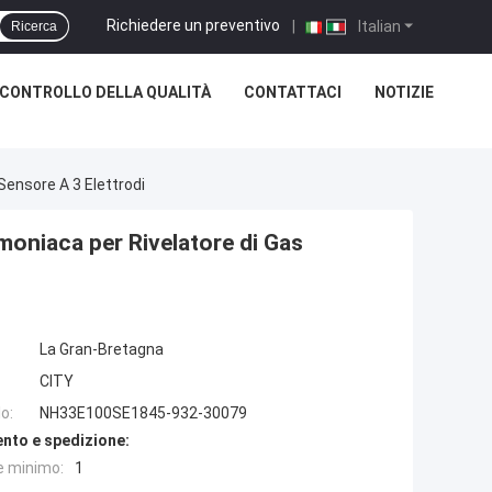
Richiedere un preventivo
|
Italian
Ricerca
CONTROLLO DELLA QUALITÀ
CONTATTACI
NOTIZIE
ensore A 3 Elettrodi
niaca per Rivelatore di Gas
La Gran-Bretagna
CITY
o:
NH33E100SE1845-932-30079
nto e spedizione:
e minimo:
1