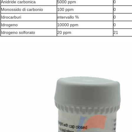
Anidride carbonica
5000 ppm
0
Monossido di carbonio
100 ppm
0
Idrocarburi
intervallo %
0
Idrogeno
10000 ppm
0
Idrogeno solforato
20 ppm
21