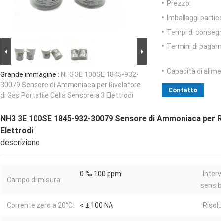
Prezzo:
Imballaggi partico
Tempi di conseg
Termini di pagam
Capacità di alim
Grande immagine :
NH3 3E 100SE 1845-932-
30079 Sensore di Ammoniaca per Rivelatore
Contatto
di Gas Portatile Cella Sensore a 3 Elettrodi
NH3 3E 100SE 1845-932-30079 Sensore di Ammoniaca per Riv
Elettrodi
descrizione
0 ‰ 100 ppm
Interv
Campo di misura:
sensibi
Corrente zero a 20°C:
< ± 100 NA
Risol