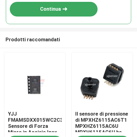
Continua
Prodotti raccomandati
Casa.
YJJ
Il sensore di pressione
Prodotti
FMAMSDXX015WC2C3
di MPXHZ6115AC6T1
Sensore di Forza
MPXHZ6115AC6U
Micro in Acciaio Inox
MPXH6115AC6U ha
Spettacolo VR