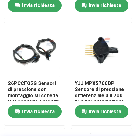
con Contatto a Sfera,
prodotto 0.2V-4.7V
Invia richiesta
Invia richiesta
Tipo Digitale, 15N
(1.53kgf)
Su di noi
Visita alla fabbrica
Controllo della qualità
Contattaci
26PCCFG5G Sensori
YJJ MPX5700DP
di pressione con
Sensore di pressione
Notizie
montaggio su scheda
differenziale 0 ¥ 700
DIP Package Through
kPa per automazione
Hole
industriale
Invia richiesta
Invia richiesta
Sensore ad ossigeno e gas
Sensore elettrochimico del gas