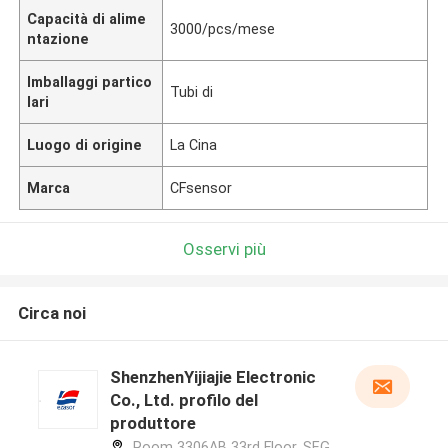
Capacità di alime
3000/pcs/mese
ntazione
Imballaggi partico
Tubi di
lari
Luogo di origine
La Cina
Marca
CFsensor
Osservi più
Circa noi
ShenzhenYijiajie Electronic
Co., Ltd. profilo del
produttore
Room 3306AB 33rd Floor, SEG