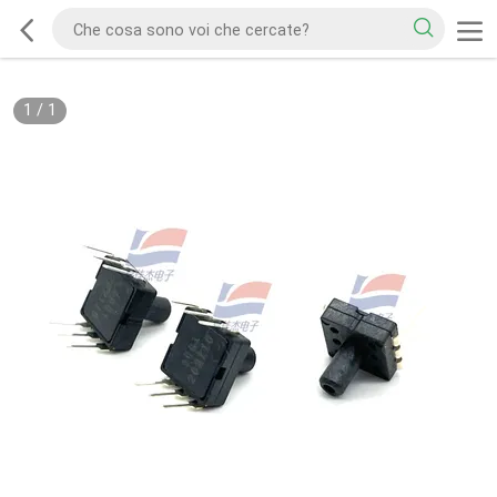
1
/
1