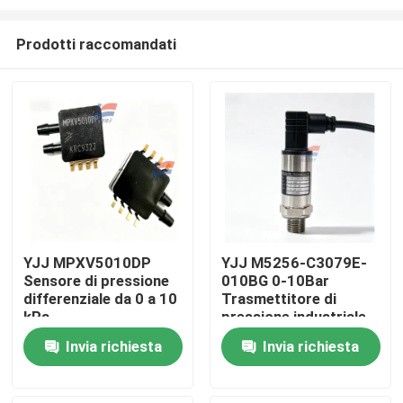
Prodotti raccomandati
YJJ MPXV5010DP
YJJ M5256-C3079E-
Sensore di pressione
010BG 0-10Bar
Casa.
differenziale da 0 a 10
Trasmettitore di
kPa
pressione industriale
per refrigerazione
Prodotti
Invia richiesta
Invia richiesta
HAVC
Spettacolo VR