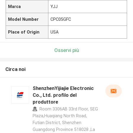
Marca
YJJ
Model Number
CPC05GFC
Place of Origin
USA
Osservi più
Circa noi
ShenzhenYijiajie Electronic
Co., Ltd. profilo del
produttore
Room 3306AB 33rd Floor, SEG
Plaza,Huaqiang North Road,
Futian District, Shenzhen
Guangdong Province 518028 ,La