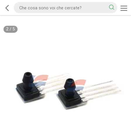
2
/
5